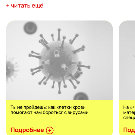
+ читать ещё
Ты не пройдешь: как клетки крови
На «
помогают нам бороться с вирусами
мате
спец
Подробнее
Под