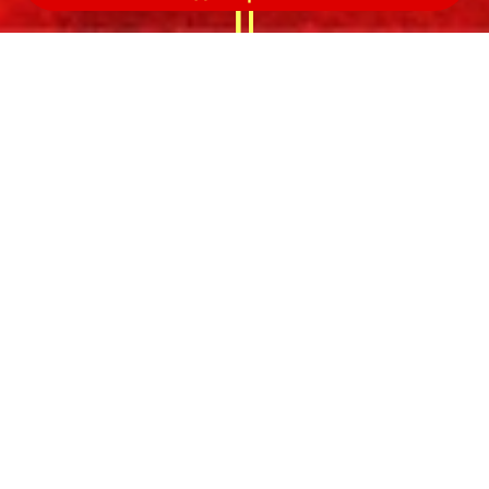
+ герои наших вен
Кровь со всеми элементами
называют цельной.
Она включает клетки крови
(их также называют форменными
элементами крови) и плазму.
Клетки крови
Плазма