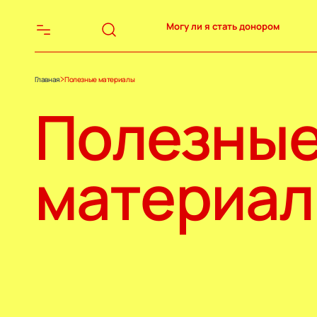
Могу ли я стать донором
Главная
Полезные материалы
Полезны
материа