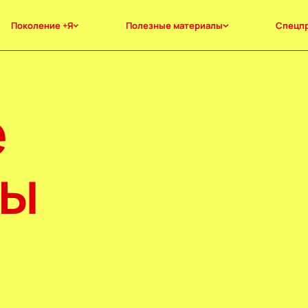
Поколение +Я
Полезные материалы
Спецп
е
лы