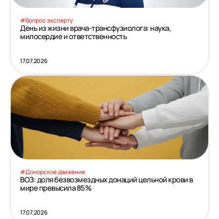
#Вопрос эксперту
День из жизни врача‑трансфузиолога: наука,
милосердие и ответственность
17.07.2026
#Донорское движение
ВОЗ: доля безвозмездных донаций цельной крови в
мире превысила 85%
17.07.2026