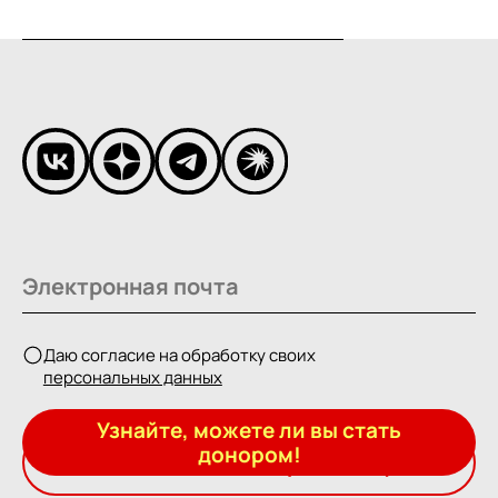
Даю согласие на обработку своих
персональных данных
Узнайте, можете ли вы стать
донором!
Подписаться на рассылку