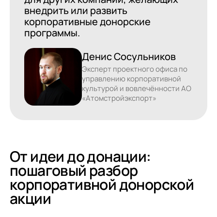
внедрить или развить
корпоративные донорские
программы.
Денис Сосульников
Эксперт проектного офиса по
управлению корпоративной
культурой и вовлечённости АО
«Атомстройэкспорт»
От идеи до донации:
пошаговый разбор
корпоративной донорской
акции