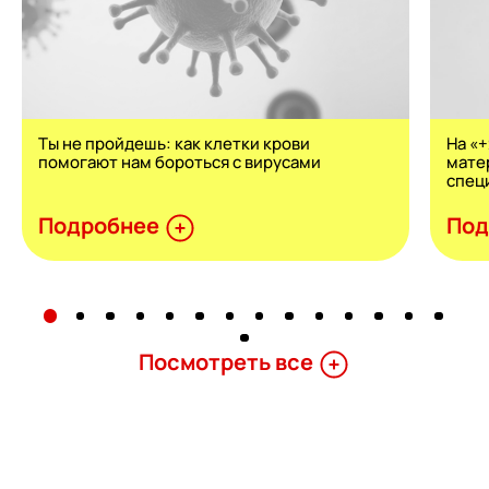
Ты не пройдешь: как клетки крови
На «
помогают нам бороться с вирусами
мате
спец
Подробнее
Под
Поcмотреть все