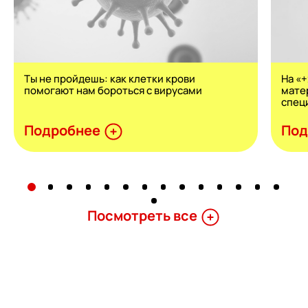
Ты не пройдешь: как клетки крови
На «
помогают нам бороться с вирусами
мате
спец
Подробнее
Под
Поcмотреть все