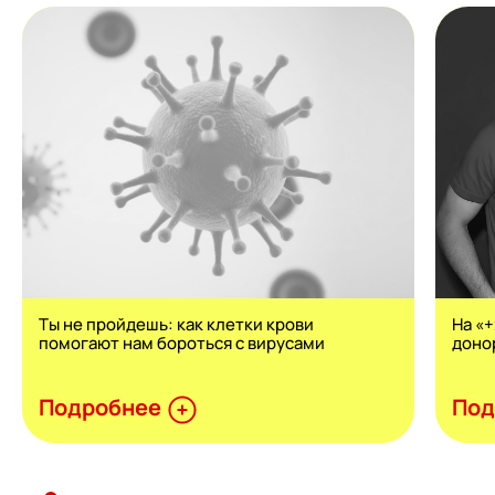
Ты не пройдешь: как клетки крови
На «
помогают нам бороться с вирусами
доно
Подробнее
Под