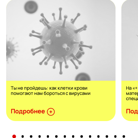
Ты не пройдешь: как клетки крови
На «
помогают нам бороться с вирусами
мате
спец
Подробнее
Под