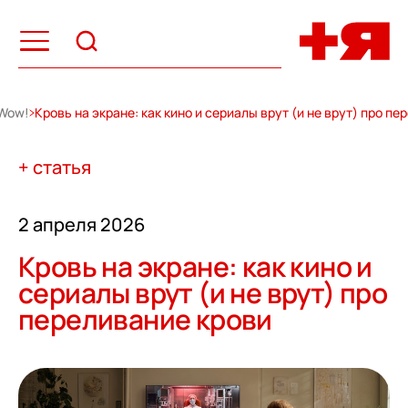
Wow!
Кровь на экране: как кино и сериалы врут (и не врут) про п
+ статья
2 апреля 2026
Кровь на экране: как кино и
сериалы врут (и не врут) про
переливание крови