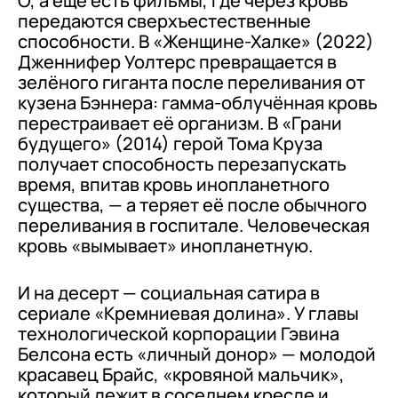
О, а ещё есть фильмы, где через кровь
передаются сверхъестественные
способности. В «Женщине-Халке» (2022)
Дженнифер Уолтерс превращается в
зелёного гиганта после переливания от
кузена Бэннера: гамма-облучённая кровь
перестраивает её организм. В «Грани
будущего» (2014) герой Тома Круза
получает способность перезапускать
время, впитав кровь инопланетного
существа, — а теряет её после обычного
переливания в госпитале. Человеческая
кровь «вымывает» инопланетную.
И на десерт — социальная сатира в
сериале «Кремниевая долина». У главы
технологической корпорации Гэвина
Белсона есть «личный донор» — молодой
красавец Брайс, «кровяной мальчик»,
который лежит в соседнем кресле и