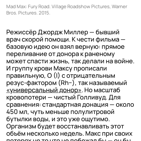
Mad Max: Fury Road. Village Roadshow Pictures, Warner
Bros. Pictures. 2015.
Режиссёр Джордж Миллер — бывший
врач скорой помощи. К чести фильма —
базовую идею он взял верную: прямое
переливание от донора к раненому
может спасти жизнь, так делали на войне.
И группу крови Максу прописали
правильную, O (I) с отрицательным
резус-фактором (Rh−), так называемый
«универсальный донор»
. Но масштаб
кровопотери — чистый Голливуд. Для
сравнения: стандартная донация — около
450 мл, чуть меньше полулитровой
бутылки воды, и это уже ощутимо.
Организм будет восстанавливать этот
объём несколько недель. Макс при своих
потерях не то что не побежал бы — он бы