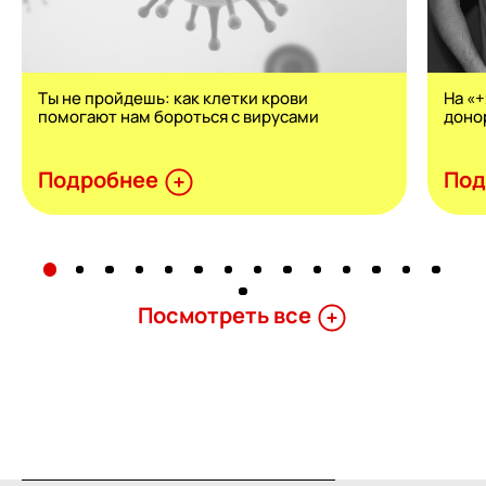
Ты не пройдешь: как клетки крови
На «
помогают нам бороться с вирусами
доно
Подробнее
Под
Поcмотреть все