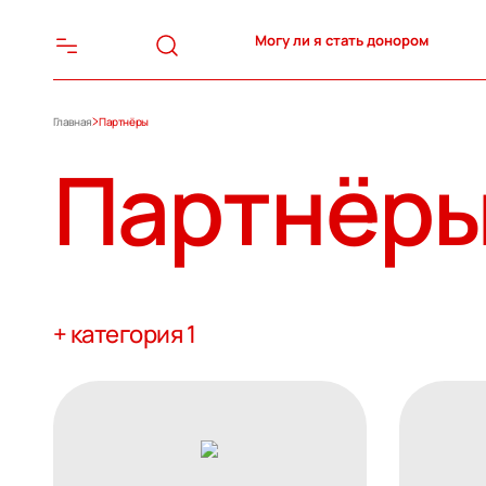
Могу ли я стать донором
Главная
Партнёры
Партнёр
+ категория 1